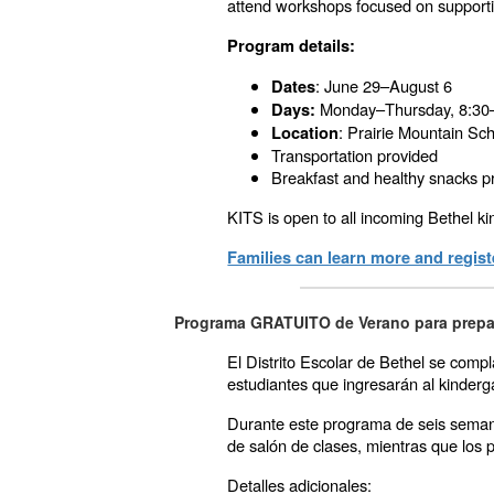
attend workshops focused on supportin
Program details:
: June 29–August 6
Dates
Monday–Thursday, 8:30–
Days:
: Prairie Mountain Sc
Location
Transportation provided
Breakfast and healthy snacks p
KITS is open to all
incoming
Bethel kin
Families can learn more and regis
Programa GRATUITO de Verano para prepar
El Distrito Escolar de Bethel se comp
estudiantes que ingresarán al kinderg
Durante este programa de seis semanas
de salón de clases, mientras que los p
Detalles adicionales: