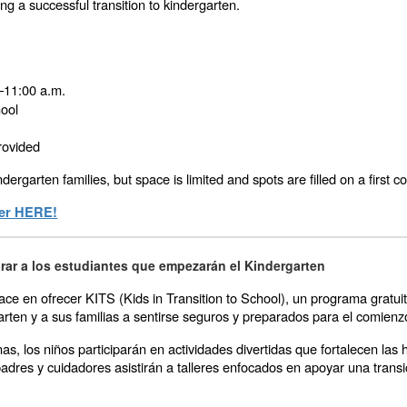
g a successful transition to kindergarten.
11:00 a.m.
hool
rovided
dergarten families, but space is limited and spots are filled on a first c
ter HERE!
ar a los estudiantes que empezarán el Kindergarten
lace en ofrecer KITS (Kids in Transition to School), un programa gratu
arten y a sus familias a sentirse seguros y preparados para el comienz
, los niños participarán en actividades divertidas que fortalecen las 
adres y cuidadores asistirán a talleres enfocados en apoyar una transic